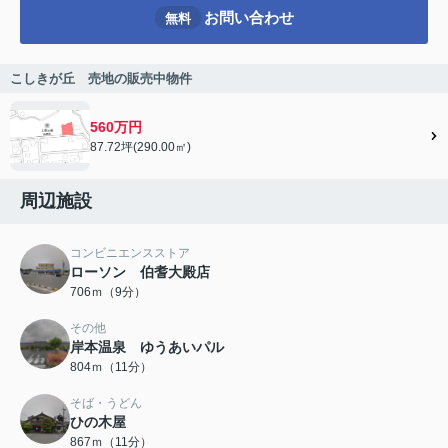
お問い合わせ
無料
こしきが丘 売地の販売中物件
560万円
87.72坪(290.00㎡)
周辺施設
コンビニエンスストア
ローソン 伯耆大殿店
706ｍ（9分）
その他
岸本温泉 ゆうあいパル
804ｍ（11分）
そば・うどん
ひの木屋
867ｍ（11分）