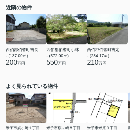
近隣の物件
西伯郡伯耆町吉長
西伯郡伯耆町小林
西伯郡伯耆町吉定
- (137.00㎡)
- (572.00㎡)
- (234.17㎡)
200
550
210
万円
万円
万円
よく見られている物件
米子市旗ヶ崎１丁目
米子市旗ヶ崎８丁目
米子市米原３丁目