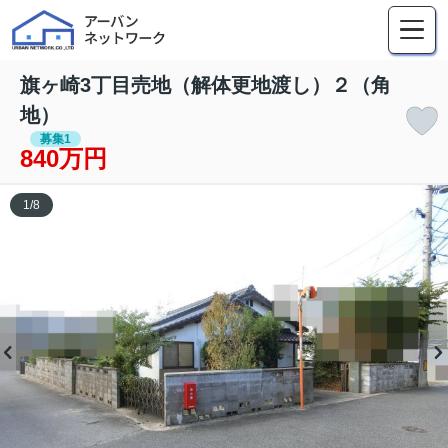
旗ヶ崎3丁目売地（解体更地渡し）２（角
地）
募集1
840万円
1
/
8