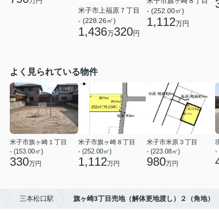
米子市旗ヶ崎８丁目
万円
米子市上福原７丁目
- (252.00㎡)
1,112
- (228.26㎡)
万円
1,436
320
万
円
よく見られている物件
米子市旗ヶ崎１丁目
米子市旗ヶ崎８丁目
米子市米原３丁目
- (153.00㎡)
- (252.00㎡)
- (223.08㎡)
-
330
1,112
980
万円
万円
万円
三本松口駅
旗ヶ崎3丁目売地（解体更地渡し）２（角地）