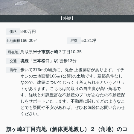
【外観】
840万円
価格
166.00㎡
50.21坪
土地面積
坪数
鳥取県
米子市
旗ヶ崎
３丁目10-35
所在地
境線
「
三本松口
」駅 徒歩13分
交通
歩いて376mの場所に、丸合 上後藤店があります。イチ
備考
オシの土地面積166㎡(公簿)の土地です。建築条件なし
なので、建築についてじっくり考えられるというメリッ
トがあります。こちらは間取りの自由度が高い角地で
す。経験と知識豊富な不動産のプロがあなたの不動産探
しをサポートいたします。不動産に関してどのようなこ
とでも疑問や不安があれば、ぜひお気軽にお問い合わせ
ください。
旗ヶ崎3丁目売地（解体更地渡し）２（角地）のコ