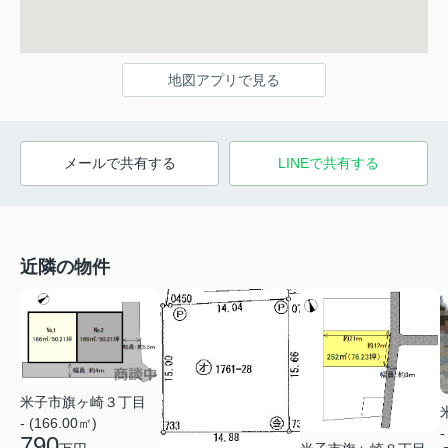
地図アプリで見る
メールで共有する
LINEで共有する
近隣の物件
米子市旗ヶ崎３丁目
- (166.00㎡)
-
790