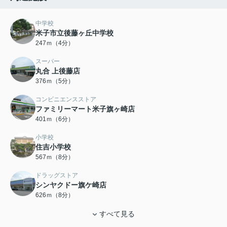
中学校
米子市立後藤ヶ丘中学校
247ｍ（4分）
スーパー
丸合 上後藤店
376ｍ（5分）
コンビニエンスストア
ファミリーマート米子旗ヶ崎店
401ｍ（6分）
小学校
住吉小学校
567ｍ（8分）
ドラッグストア
シンヤクドー旗ケ崎店
626ｍ（8分）
すべて見る