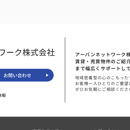
身に
望に
て、
ドバ
とが
の動
てい
する
アーバンネットワーク
賃貸・売買物件のご紹
見つ
まで幅広くサポートし
まし
お問い合わせ
しな
地域密着型の心のこもった
松本
お客様一人ひとりのご要望
大変
ぜひお気軽にご相談くださ
し
休暇