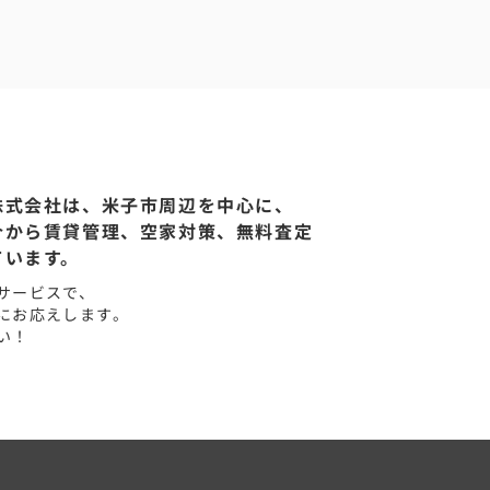
す。購入の手続きも「次にこれをやりましょ
う」って丁寧に説明してくれたので不安なく進
められました。結果、満足いく家を買うことが
できました！アーバンネットワークさんにお願
いして良かったと心から思っています。また何
かあれば絶対相談します！
株式会社は、米子市周辺を中心に、
介から賃貸管理、空家対策、無料査定
ています。
サービスで、
にお応えします。
い！