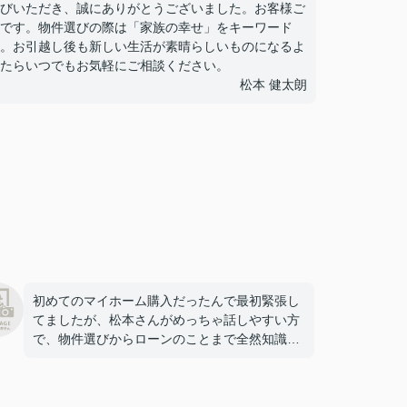
びいただき、誠にありがとうございました。お客様ご
です。物件選びの際は「家族の幸せ」をキーワード
。お引越し後も新しい生活が素晴らしいものになるよ
たらいつでもお気軽にご相談ください。
松本 健太朗
初めてのマイホーム購入だったんで最初緊張し
てましたが、松本さんがめっちゃ話しやすい方
で、物件選びからローンのことまで全然知識な
かった自分にも分かりやすく教えてくれまし
た。何件も一緒に回ってくれて、納得いくまで
付き合ってくれたのが本当にありがたかったで