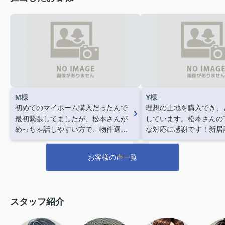
M様
Y様
初めてのマイホーム購入だったんで
理想の土地を購入でき、
最初緊張してましたが、松本さんが
しています。松本さんの
めっちゃ話しやすい方で、物件選び
な対応に感謝です！新居
からローンのことまで全然知識なか
で、家族全員が大喜びし
った自分にも分かりやすく教えてく
ありがとうございました
お客様の声一覧
れました。何件も一緒に回ってくれ
て、納得いくまで付き合ってくれた
のが本当にありがたかったです。購
入の手続きも「次にこれをやりまし
スタッフ紹介
ょう」って丁寧に説明してくれたの
で不安なく進められました。結果、
満足いく家を買うことができまし