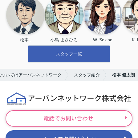
た！アーバンネットワークさんにお
願いして良かったと心から思ってい
ます。また何かあれば絶対相談しま
す！
松本 .
小島 まさひろ
W. Sekino
K.
スタッフ一覧
についてはアーバンネットワーク
スタッフ紹介
松本 健太朗
アーバンネットワーク株式会社
電話でお問い合わせ