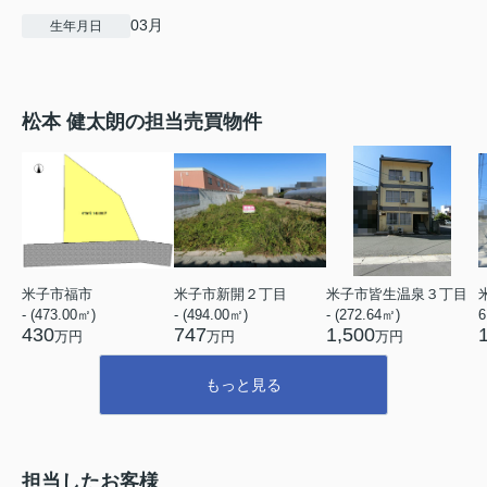
03月
生年月日
松本 健太朗の担当売買物件
米子市福市
米子市新開２丁目
米子市皆生温泉３丁目
- (473.00㎡)
- (494.00㎡)
- (272.64㎡)
430
747
1,500
万円
万円
万円
もっと見る
担当したお客様