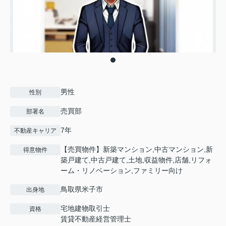
男性
性別
売買部
部署名
7年
不動産キャリア
【売買物件】新築マンション,中古マンション,新
得意物件
築戸建て,中古戸建て,土地,収益物件,店舗,リフォ
ーム・リノベーション,ファミリー向け
鳥取県米子市
出身地
宅地建物取引士
資格
賃貸不動産経営管理士