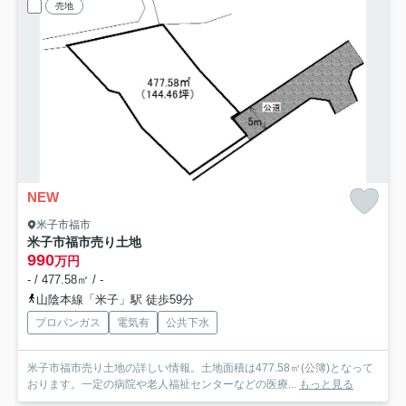
売地
NEW
米子市福市
米子市福市売り土地
990
万円
- / 477.58㎡ / -
山陰本線「米子」駅 徒歩59分
プロパンガス
電気有
公共下水
米子市福市売り土地の詳しい情報。土地面積は477.58㎡(公簿)となって
おります。一定の病院や老人福祉センターなどの医療...
もっと見る