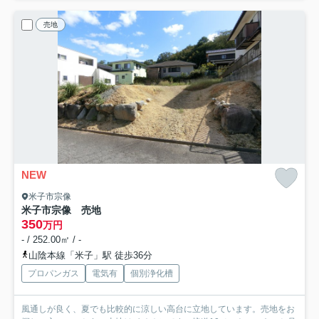
売地
NEW
米子市宗像
米子市宗像 売地
350
万円
- / 252.00㎡ / -
山陰本線「米子」駅 徒歩36分
プロパンガス
電気有
個別浄化槽
風通しが良く、夏でも比較的に涼しい高台に立地しています。売地をお