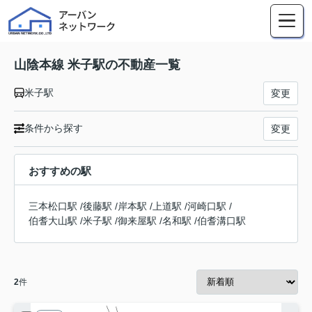
山陰本線 米子駅の不動産一覧
米子駅
変更
条件から探す
変更
おすすめの駅
三本松口駅
/
後藤駅
/
岸本駅
/
上道駅
/
河崎口駅
/
伯耆大山駅
/
米子駅
/
御来屋駅
/
名和駅
/
伯耆溝口駅
2
件