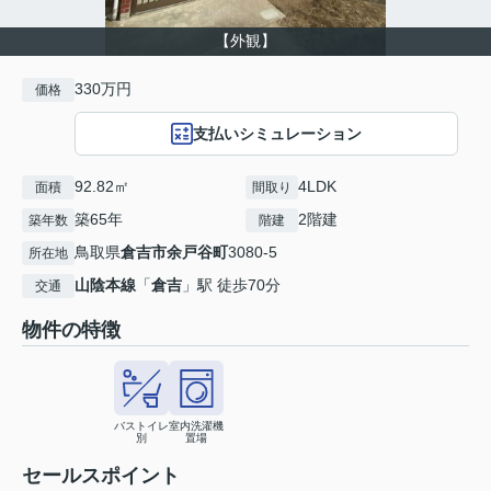
【外観】
330万円
価格
支払いシミュレーション
92.82㎡
4LDK
面積
間取り
築65年
2階建
築年数
階建
鳥取県
倉吉市
余戸谷町
3080-5
所在地
山陰本線
「
倉吉
」駅 徒歩70分
交通
物件の特徴
バストイレ
室内洗濯機
別
置場
セールスポイント