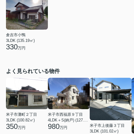
倉吉市小鴨
3LDK (135.19㎡)
330
万円
よく見られている物件
米子市灘町２丁目
米子市西福原９丁目
3LDK (100.82㎡)
4LDK＋S(納戸) (127.97㎡)
350
980
米子市上後藤３丁目
万円
万円
3LDK (101.02㎡)