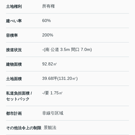
所有権
土地権利
60%
建ぺい率
200%
容積率
-(南 公道 3.5m 間口 7.0m)
接道状況
92.82㎡
建物面積
39.68坪(131.20㎡)
土地面積
-/要 1.75㎡
私道負担面積 /
セットバック
非線引区域
都市計画
景観法
その他法令上の制限