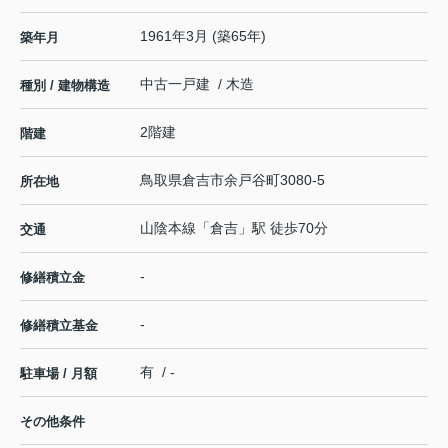
1961年3月 (築65年)
築年月
中古一戸建 / 木造
種別 / 建物構造
2階建
階建
鳥取県
倉吉市
余戸谷町
3080-5
所在地
山陰本線
「
倉吉
」駅 徒歩70分
交通
-
修繕積立金
-
修繕積立基金
有 / -
駐車場 / 月額
その他条件