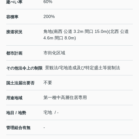
60%
建ぺい率
200%
容積率
角地(南西 公道 3.2m 間口 15.0m)(北西 公道
接道状況
4.6m 間口 8.0m)
市街化区域
都市計画
景観法/宅地造成及び特定盛土等規制法
その他法令上の制限
不要
国土法届出要否
第一種中高層住居専用
用途地域
宅地 / -
地目 / 地勢
-
管理組合有無