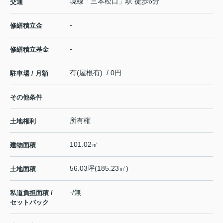
境線
「
三本松口
」駅 徒歩6分
交通
-
修繕積立金
-
修繕積立基金
有(屋根有) / 0円
駐車場 / 月額
その他条件
所有権
土地権利
101.02㎡
建物面積
56.03坪(185.23㎡)
土地面積
-/無
私道負担面積 /
セットバック