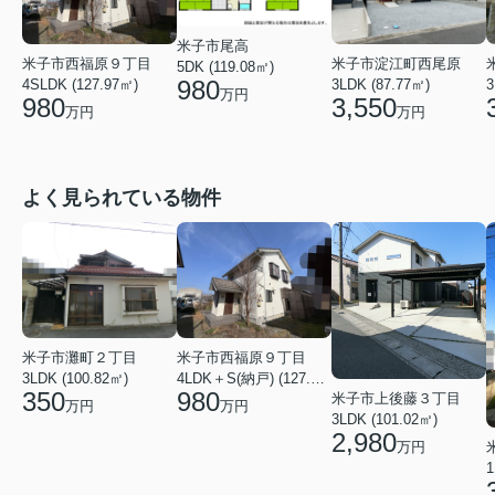
米子市尾高
米子市西福原９丁目
米子市淀江町西尾原
5DK (119.08㎡)
980
4SLDK (127.97㎡)
3LDK (87.77㎡)
3
万円
980
3,550
万円
万円
よく見られている物件
米子市灘町２丁目
米子市西福原９丁目
3LDK (100.82㎡)
4LDK＋S(納戸) (127.97㎡)
350
980
米子市上後藤３丁目
万円
万円
3LDK (101.02㎡)
2,980
万円
1