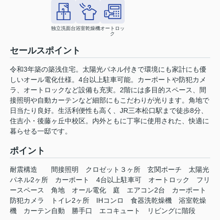
独立洗面台
浴室乾燥機
オートロッ
ク
セールスポイント
令和3年築の築浅住宅。太陽光パネル付きで環境にも家計にも優
しいオール電化仕様。4台以上駐車可能。カーポートや防犯カメ
ラ、オートロックなど設備も充実。2階には多目的スペース、間
接照明や自動カーテンなど細部にもこだわりが光ります。角地で
日当たり良好。生活利便性も高く、JR三本松口駅まで徒歩8分、
住吉小・後藤ヶ丘中校区。内外ともに丁寧に使用された、快適に
暮らせる一邸です。
ポイント
耐震構造
間接照明
クロゼット３ヶ所
玄関ポーチ
太陽光
パネル2ヶ所
カーポート
4台以上駐車可
オートロック
フリ
ースペース
角地
オール電化
庭
エアコン2台
カーポート
防犯カメラ
トイレ2ヶ所
IHコンロ
食器洗乾燥機
浴室乾燥
機
カーテン自動
勝手口
エコキュート
リビングに階段