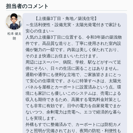
担当者のコメント
【上後藤3丁目・角地／築浅住宅】
～生活利便性・設備充実・太陽光発電付きで家計も
安心の住まい～
松本 健太
人気の上後藤3丁目に位置する、令和3年築の築浅物
朗
件です。高品質な造りと、丁寧に使用された室内設
備が魅力の一邸です。内装は美しく保たれており、
そのまま快適にお住まいいただけます。
周辺にはスーパー、病院、学校、駅などがすべて近
傍にそろい、日々の生活に困ることはありません。
通勤や通学にも便利な立地で、ご家族皆さまにとっ
て安心の住環境です。さらに特筆すべきは、太陽光
パネルを屋根とカーポートに設置済みという点。環
境にも家計にも優しいこのシステムは、売電による
収入も期待できるため、高騰する電気料金対策とし
ても非常に有効です。日中の電力を自家発電でまか
ないつつ、余剰電力は売電へ。エコで経済的な暮ら
しを実現します。
外構もすでに整備済みで、カーポートには防犯カメ
ラと照明が完備されており、夜間の防犯・利便性も