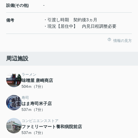
-
設備(その他)
・引渡し時期 契約後3ヵ月
備考
・現況【居住中】 内見日程調整必要
情報の見方
周辺施設
ラーメン
味噌屋 唐崎商店
504ｍ（7分）
寿司
はま寿司米子店
537ｍ（7分）
コンビニエンスストア
ファミリーマート養和病院前店
537ｍ（7分）