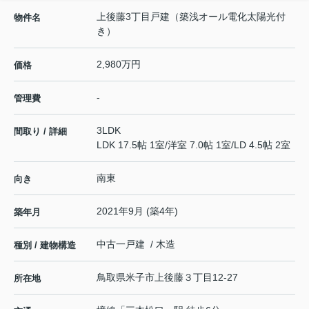
上後藤3丁目戸建（築浅オール電化太陽光付
物件名
き）
2,980万円
価格
-
管理費
3LDK
間取り / 詳細
LDK 17.5帖 1室
/
洋室 7.0帖 1室
/
LD 4.5帖 2室
南東
向き
2021年9月 (築4年)
築年月
中古一戸建 / 木造
種別 / 建物構造
鳥取県
米子市
上後藤
３丁目12-27
所在地