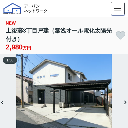
NEW
上後藤3丁目戸建（築浅オール電化太陽光
付き）
2,980
万円
1
/
30