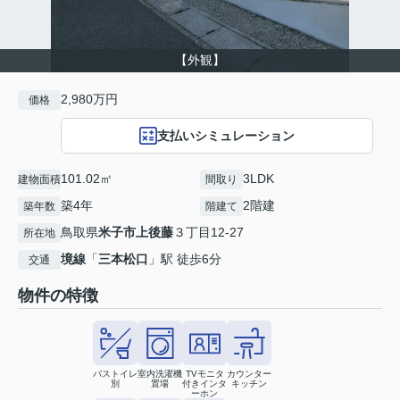
【外観】
2,980万円
価格
支払いシミュレーション
101.02㎡
3LDK
建物面積
間取り
築4年
2階建
築年数
階建て
鳥取県
米子市
上後藤
３丁目12-27
所在地
境線
「
三本松口
」駅 徒歩6分
交通
物件の特徴
バストイレ
室内洗濯機
TVモニタ
カウンター
別
置場
付きインタ
キッチン
ーホン